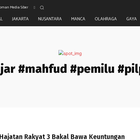
oman Media Siber
AL
JAKARTA
NUSANTARA
MANCA
OLAHRAGA
GAYA
jar #mahfud #pemilu #pil
Hajatan Rakyat 3 Bakal Bawa Keuntungan