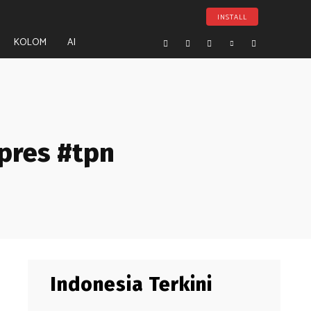
INSTALL
KOLOM
AI
pres #tpn
Indonesia Terkini