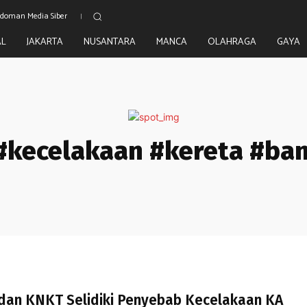
doman Media Siber
AL
JAKARTA
NUSANTARA
MANCA
OLAHRAGA
GAYA
#kecelakaan #kereta #ba
dan KNKT Selidiki Penyebab Kecelakaan KA