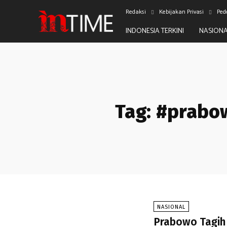
Redaksi
Kebijakan Privasi
Ped
INDONESIA TERKINI
NASION
Tag:
#prabow
NASIONAL
Prabowo Tagih 