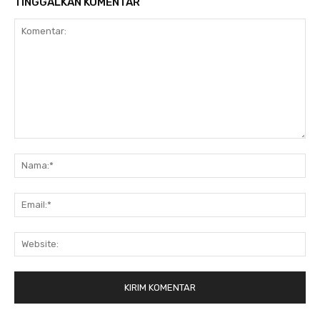
TINGGALKAN KOMENTAR
Komentar:
Na
Ema
Web