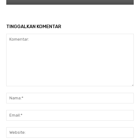
TINGGALKAN KOMENTAR
Komentar:
Na
Ema
Web