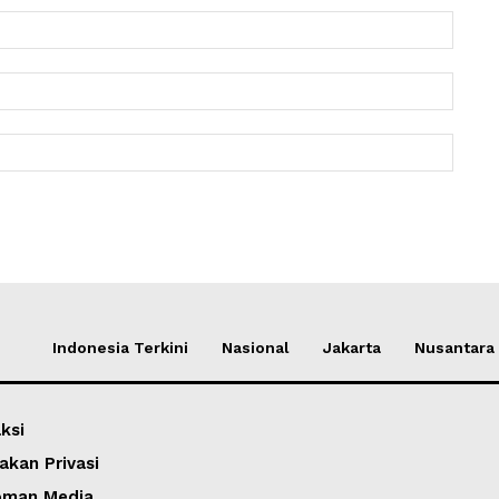
Nama:
Email:
Websit
Indonesia Terkini
Nasional
Jakarta
Nusantara
ksi
akan Privasi
oman Media