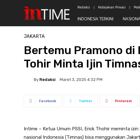
Redaksi
Kebijakan Privasi
Ped
INDONESIA TERKINI
NASION
Beranda
Jakarta
JAKARTA
Bertemu Pramono di Ba
Tohir Minta Ijin Timna
By
Redaksi
Maret 3, 2025 4:32 PM
Facebook
Twitter
Pinterest
Intime – Ketua Umum PSSI, Erick Thohir meminta izi
nasional Indonesia (Timnas) bisa menggunakan Jakarta