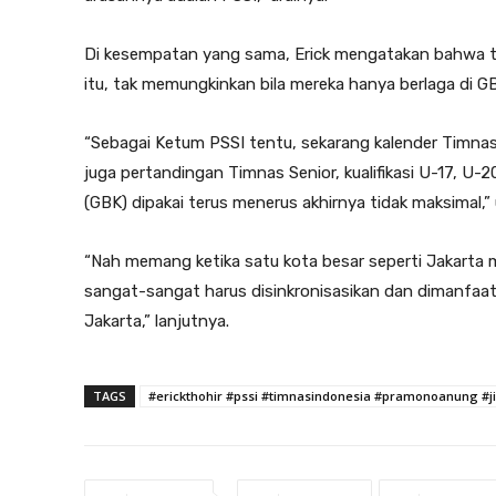
Di kesempatan yang sama, Erick mengatakan bahwa ti
itu, tak memungkinkan bila mereka hanya berlaga di G
“Sebagai Ketum PSSI tentu, sekarang kalender Timnas b
juga pertandingan Timnas Senior, kualifikasi U-17, U-
(GBK) dipakai terus menerus akhirnya tidak maksimal,” u
“Nah memang ketika satu kota besar seperti Jakarta mem
sangat-sangat harus disinkronisasikan dan dimanfaa
Jakarta,” lanjutnya.
TAGS
#erickthohir #pssi #timnasindonesia #pramonoanung #j