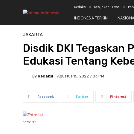
Redaksi
Kebijakan Privasi
Ped
INDONESIA TERKINI
NASION
Beranda
Jakarta
JAKARTA
Disdik DKI Tegaskan P
Edukasi Tentang Ke
By
Redaksi
Agustus 15, 2022 7:03 PM
Facebook
Twitter
Pinterest
Foto: Ist.