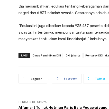
Dia menambahkan, edukasi tentang keberagaman dan s
negeri dan 6.837 sekolah swasta. Sasarannya adalah 4
“Edukasi ini juga diberikan kepada 935.457 peserta did
swasta. Ini tentunya, mempunyai tantangan tersendi
masyarakat tentu akan kami tindaklanjuti,” imbuhnya.
TAGS
Dinas Pendidikan DKI
DKI Jakarta
Pemprov DKI Jaka
Facebook
Twitter
Bagikan
BERITA SEBELUMNYA
Alfamart Tunjuk Hotman Paris Bela Pegawai yang