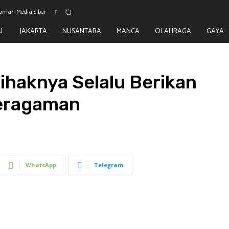
oman Media Siber
AL
JAKARTA
NUSANTARA
MANCA
OLAHRAGA
GAYA
ihaknya Selalu Berikan
beragaman
WhatsApp
Telegram