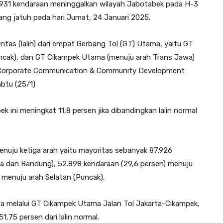
.931 kendaraan meninggalkan wilayah Jabotabek pada H-3
yang jatuh pada hari Jumat, 24 Januari 2025.
intas (lalin) dari empat Gerbang Tol (GT) Utama, yaitu GT
uncak), dan GT Cikampek Utama (menuju arah Trans Jawa)
ar Corporate Communication & Community Development
btu (25/1)
k ini meningkat 11,8 persen jika dibandingkan lalin normal
menuju ketiga arah yaitu mayoritas sebanyak 87.926
wa dan Bandung), 52.898 kendaraan (29,6 persen) menuju
 menuju arah Selatan (Puncak).
a melalui GT Cikampek Utama Jalan Tol Jakarta-Cikampek,
,75 persen dari lalin normal.