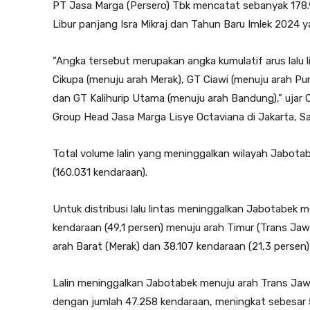
PT Jasa Marga (Persero) Tbk mencatat sebanyak 178
Libur panjang Isra Mikraj dan Tahun Baru Imlek 2024 
“Angka tersebut merupakan angka kumulatif arus lalu l
Cikupa (menuju arah Merak), GT Ciawi (menuju arah P
dan GT Kalihurip Utama (menuju arah Bandung),” uj
Group Head Jasa Marga Lisye Octaviana di Jakarta, Sa
Total volume lalin yang meninggalkan wilayah Jabotabe
(160.031 kendaraan).
Untuk distribusi lalu lintas meninggalkan Jabotabek 
kendaraan (49,1 persen) menuju arah Timur (Trans Ja
arah Barat (Merak) dan 38.107 kendaraan (21,3 persen)
Lalin meninggalkan Jabotabek menuju arah Trans Jaw
dengan jumlah 47.258 kendaraan, meningkat sebesar 51