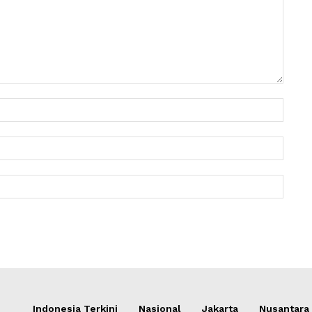
Nama:
Email:
Websit
Indonesia Terkini
Nasional
Jakarta
Nusantara