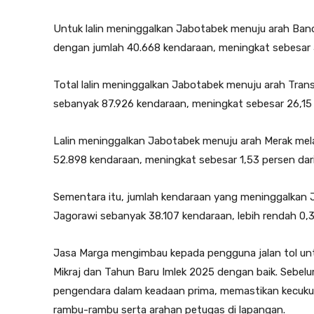
Untuk lalin meninggalkan Jabotabek menuju arah Bandu
dengan jumlah 40.668 kendaraan, meningkat sebesar 5,
Total lalin meninggalkan Jabotabek menuju arah Tran
sebanyak 87.926 kendaraan, meningkat sebesar 26,15 pe
Lalin meninggalkan Jabotabek menuju arah Merak mela
52.898 kendaraan, meningkat sebesar 1,53 persen dari 
Sementara itu, jumlah kendaraan yang meninggalkan J
Jagorawi sebanyak 38.107 kendaraan, lebih rendah 0,32
Jasa Marga mengimbau kepada pengguna jalan tol untuk
Mikraj dan Tahun Baru Imlek 2025 dengan baik. Sebel
pengendara dalam keadaan prima, memastikan kecukup
rambu-rambu serta arahan petugas di lapangan.