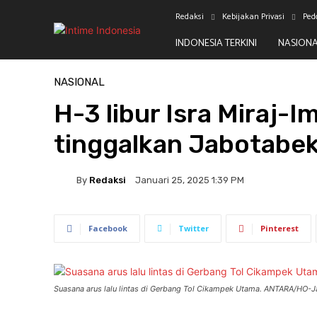
Redaksi
Kebijakan Privasi
Ped
INDONESIA TERKINI
NASION
Beranda
Nasional
NASIONAL
H-3 libur Isra Miraj-I
tinggalkan Jabotabe
By
Redaksi
Januari 25, 2025 1:39 PM
Facebook
Twitter
Pinterest
Suasana arus lalu lintas di Gerbang Tol Cikampek Utama. ANTARA/HO-