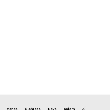
*
*
e:
Manca
Olahraga
Gaya
Kolom
AI