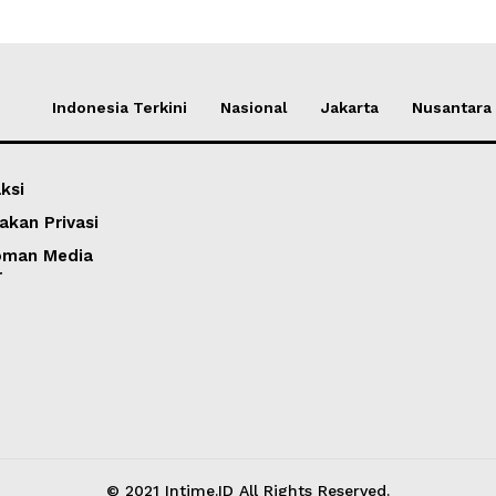
Indonesia Terkini
Nasional
Jakarta
Nusantara
ksi
akan Privasi
oman Media
r
© 2021 Intime.ID All Rights Reserved.