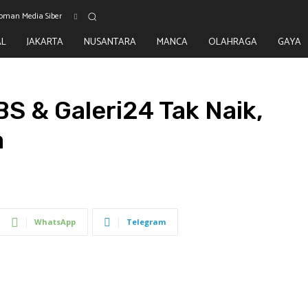
oman Media Siber
AL
JAKARTA
NUSANTARA
MANCA
OLAHRAGA
GAYA
S & Galeri24 Tak Naik,
a
WhatsApp
Telegram