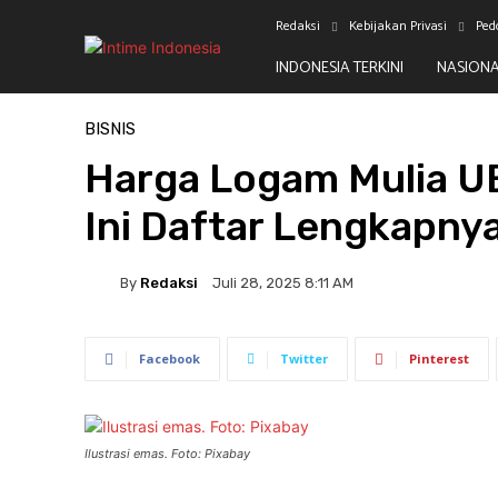
Redaksi
Kebijakan Privasi
Ped
INDONESIA TERKINI
NASION
Beranda
Bisnis
BISNIS
Harga Logam Mulia UB
Ini Daftar Lengkapny
By
Redaksi
Juli 28, 2025 8:11 AM
Facebook
Twitter
Pinterest
Ilustrasi emas. Foto: Pixabay