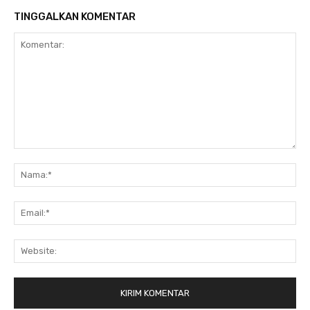
TINGGALKAN KOMENTAR
Komentar:
Na
Ema
Web