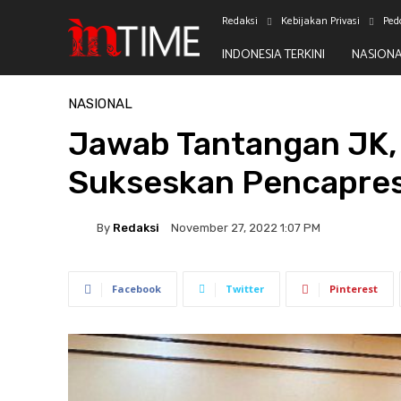
Redaksi
Kebijakan Privasi
Ped
INDONESIA TERKINI
NASION
Beranda
Nasional
NASIONAL
Jawab Tantangan JK, 
Sukseskan Pencapres
By
Redaksi
November 27, 2022 1:07 PM
Facebook
Twitter
Pinterest