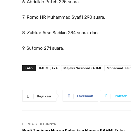
6. Abdullah Puteh 295 suara,
7. Romo HR Muhammad Syafi’i 290 suara,
8. Zulfikar Arse Sadikin 284 suara, dan
9. Sutomo 271 suara.
TAGS
KAHMI JAYA
Majelis Nasional KAHMI
Mohamad Tauf
Facebook
Twitter
Bagikan
BERITA SEBELUMNYA
Budi Tanjung Harap Kebaikan Munas KAHMI Tulari