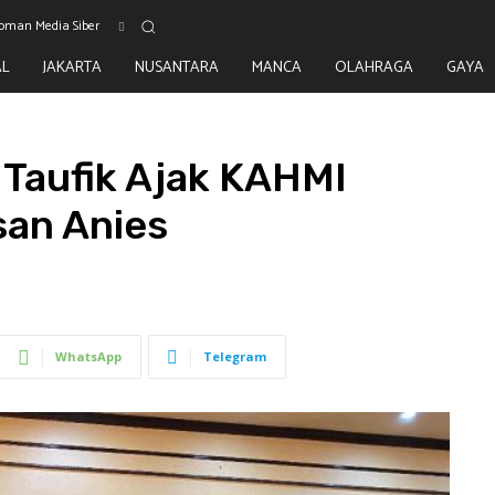
oman Media Siber
AL
JAKARTA
NUSANTARA
MANCA
OLAHRAGA
GAYA
Taufik Ajak KAHMI
an Anies
WhatsApp
Telegram