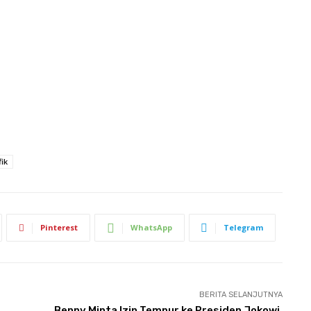
ik
Pinterest
WhatsApp
Telegram
BERITA SELANJUTNYA
Benny Minta Izin Tempur ke Presiden Jokowi,