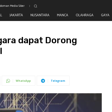
doman Media Siber
AL
JAKARTA
NUSANTARA
MANCA
OLAHRAGA
GAYA
gara dapat Dorong
I
WhatsApp
Telegram