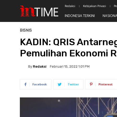
Redaksi
Kebijakan Privasi
Pe
INDONESIA TERKINI
NASION
Beranda
Bisnis
BISNIS
KADIN: QRIS Antarne
Pemulihan Ekonomi R
By
Redaksi
Februari 15, 2022 1:01 PM
Facebook
Twitter
Pinterest