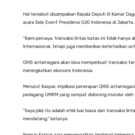
Hal tersebut disampaikan Kepala Deputi III Kamar Dag
acara Side Event Presidensi G20 Indonesia di Jakarta, 
“Kami percaya, transaksi lintas batas ini tidak han
Internasional, tetapi juga memberikan ketertarikan unt
QRIS antarnegara akan bisa memperkuat transaksi tan
meningkatkan ekonomi Indonesia.
Menurut Kaspar, implikasi penerapan QRIS antarnegara
pedagang UMKM yang sempat didorong mundur oleh CO
“Saya pikir itu adalah efek luar biasa dari transaksi l
mendatang,” katanya.
Namun Kaspar juga mengingatkan terdapat beberapa