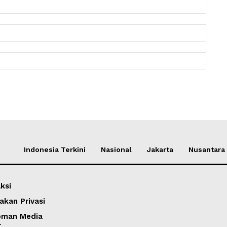
Nama:
Email:
Websit
Indonesia Terkini
Nasional
Jakarta
Nusantara
ksi
akan Privasi
oman Media
r