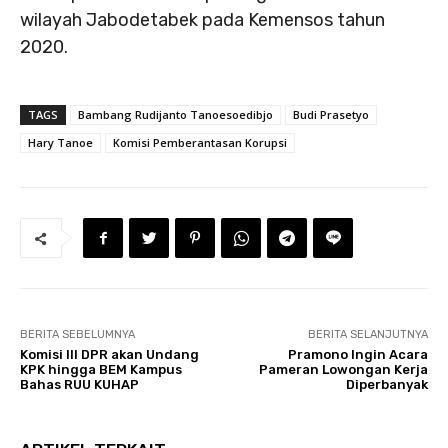
wilayah Jabodetabek pada Kemensos tahun
2020.
TAGS
Bambang Rudijanto Tanoesoedibjo
Budi Prasetyo
Hary Tanoe
Komisi Pemberantasan Korupsi
BERITA SEBELUMNYA
BERITA SELANJUTNYA
Komisi III DPR akan Undang
Pramono Ingin Acara
KPK hingga BEM Kampus
Pameran Lowongan Kerja
Bahas RUU KUHAP
Diperbanyak