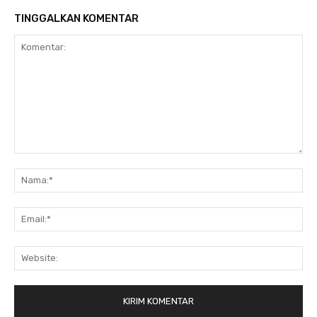
TINGGALKAN KOMENTAR
Komentar:
Na
Ema
Web