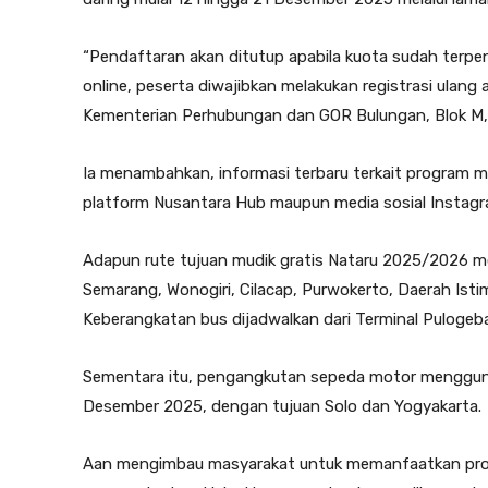
“Pendaftaran akan ditutup apabila kuota sudah terpen
online, peserta diwajibkan melakukan registrasi ulang 
Kementerian Perhubungan dan GOR Bulungan, Blok M, 
Ia menambahkan, informasi terbaru terkait program mud
platform Nusantara Hub maupun media sosial Instagr
Adapun rute tujuan mudik gratis Nataru 2025/2026 mel
Semarang, Wonogiri, Cilacap, Purwokerto, Daerah Ist
Keberangkatan bus dijadwalkan dari Terminal Puloge
Sementara itu, pengangkutan sepeda motor menggunak
Desember 2025, dengan tujuan Solo dan Yogyakarta.
Aan mengimbau masyarakat untuk memanfaatkan prog