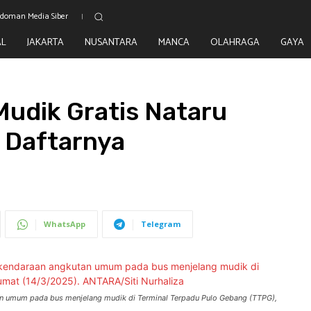
doman Media Siber
AL
JAKARTA
NUSANTARA
MANCA
OLAHRAGA
GAYA
udik Gratis Nataru
 Daftarnya
WhatsApp
Telegram
an umum pada bus menjelang mudik di Terminal Terpadu Pulo Gebang (TTPG),