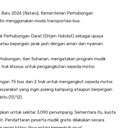
n Baru 2026 (Nataru), Kementerian Perhubungan
tis menggunakan moda transportasi bus.
ral Perhubungan Darat (Ditjen Hubdat) sebagai upaya
tau bepergian jarak jauh dengan aman dan nyaman.
erhubungan, Aan Suhanan, mengatakan program mudik
it truk khusus untuk pengangkutan sepeda motor.
engan 75 bus dan 2 truk untuk mengangkut sepeda motor.
syarakat yang ingin pulang kampung ataupun berpergian
btu (13/12).
apkan untuk sekitar 3.090 penumpang. Sementara itu, kuota
. Pendaftaran peserta mudik gratis dilakukan secara
n resmi https://nusantara.kemenhub.go.id