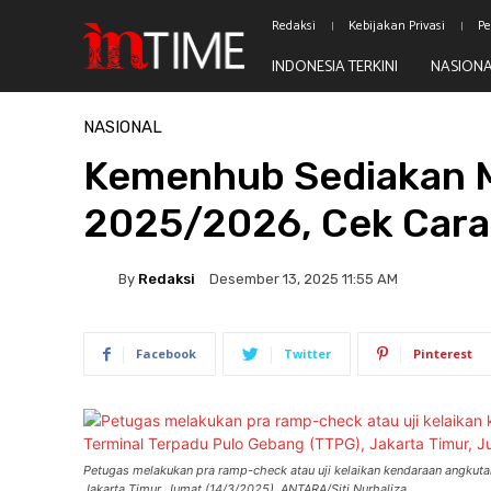
Redaksi
Kebijakan Privasi
Pe
INDONESIA TERKINI
NASION
Beranda
Nasional
NASIONAL
Kemenhub Sediakan M
2025/2026, Cek Cara
By
Redaksi
Desember 13, 2025 11:55 AM
Facebook
Twitter
Pinterest
Petugas melakukan pra ramp-check atau uji kelaikan kendaraan angkut
Jakarta Timur, Jumat (14/3/2025). ANTARA/Siti Nurhaliza