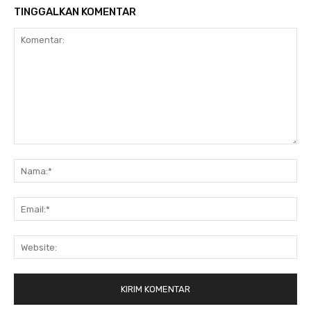
TINGGALKAN KOMENTAR
Komentar:
Na
Ema
Web