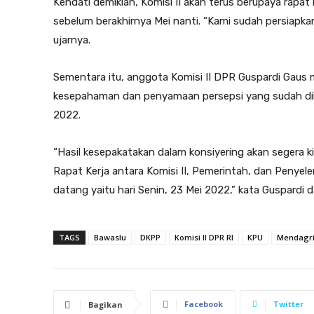
Kendati demikian, Komisi II akan terus berupaya rapa
sebelum berakhirnya Mei nanti. “Kami sudah persiapka
ujarnya.
Sementara itu, anggota Komisi II DPR Guspardi Gaus
kesepahaman dan penyamaan persepsi yang sudah dihas
2022.
“Hasil kesepakatakan dalam konsiyering akan segera k
Rapat Kerja antara Komisi II, Pemerintah, dan Penye
datang yaitu hari Senin, 23 Mei 2022,” kata Guspardi
TAGS
Bawaslu
DKPP
Komisi II DPR RI
KPU
Mendagr
Facebook
Twitter
Bagikan