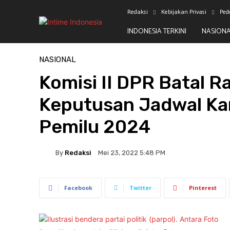
Redaksi
Kebijakan Privasi
Ped
INDONESIA TERKINI
NASION
Beranda
Nasional
NASIONAL
Komisi II DPR Batal 
Keputusan Jadwal K
Pemilu 2024
By
Redaksi
Mei 23, 2022 5:48 PM
Facebook
Twitter
Pinterest