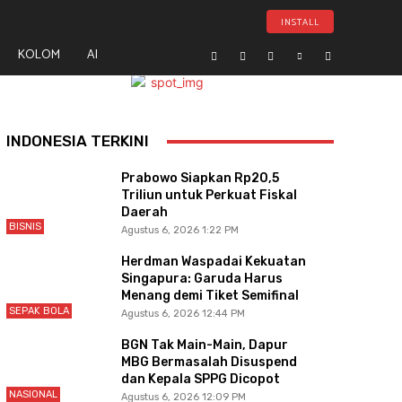
INSTALL
KOLOM
AI
- Advertisement -
INDONESIA TERKINI
Prabowo Siapkan Rp20,5
Triliun untuk Perkuat Fiskal
Daerah
BISNIS
Agustus 6, 2026 1:22 PM
Herdman Waspadai Kekuatan
Singapura: Garuda Harus
Menang demi Tiket Semifinal
SEPAK BOLA
Agustus 6, 2026 12:44 PM
BGN Tak Main-Main, Dapur
MBG Bermasalah Disuspend
dan Kepala SPPG Dicopot
NASIONAL
Agustus 6, 2026 12:09 PM