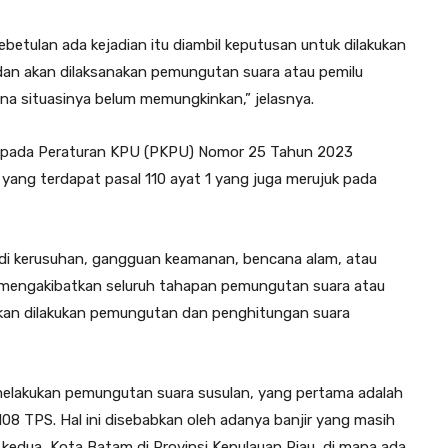
etulan ada kejadian itu diambil keputusan untuk dilakukan
an akan dilaksanakan pemungutan suara atau pemilu
na situasinya belum memungkinkan,” jelasnya.
n pada Peraturan KPU (PKPU) Nomor 25 Tahun 2023
ang terdapat pasal 110 ayat 1 yang juga merujuk pada
adi kerusuhan, gangguan keamanan, bencana alam, atau
g mengakibatkan seluruh tahapan pemungutan suara atau
akan dilakukan pemungutan dan penghitungan suara
melakukan pemungutan suara susulan, yang pertama adalah
8 TPS. Hal ini disebabkan oleh adanya banjir yang masih
edua, Kota Batam di Provinsi Kepulauan Riau, di mana ada