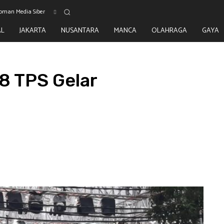
oman Media Siber
AL
JAKARTA
NUSANTARA
MANCA
OLAHRAGA
GAYA
8 TPS Gelar
WhatsApp
Telegram