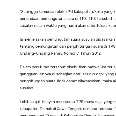
“Sehingga kemudian oleh KPU kabupaten/kota yang keb
penundaan pemungutan suara di TPS-TPS tersebut, d
susulan dalam waktu yang nanti akan ditentukan, kare
Ia menjelaskan pemungutan suara susulan didasarka
tentang pemungutan dan penghitungan suara di TPS y
Undang-Undang Pemilu Nomor 7 Tahun 2012.
Dalam peraturan tersebut disebutkan bahwa jika terj
gangguan lainnya di sebagian atau seluruh dapil yan
penghitungan suara tidak dapat dilaksanakan, maka 
susulan.
Lebih lanjut Hasyim merincikan TPS mana saja yang 
kabupaten Demak di Jawa Tengah, di mana terdapat 10
menggenangi 10 desa di Kabupaten Demak. Kemudian k