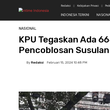
Redaksi
Kebijakan Privasi
Ped
INDONESIA TERKINI
NASION
Beranda
Nasional
NASIONAL
KPU Tegaskan Ada 66
Pencoblosan Susulan
By
Redaksi
Februari 15, 2024 10:48 PM
Facebook
Twitter
Pinterest