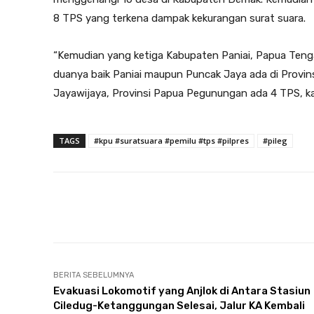
8 TPS yang terkena dampak kekurangan surat suara.
“Kemudian yang ketiga Kabupaten Paniai, Papua Ten
duanya baik Paniai maupun Puncak Jaya ada di Provi
Jayawijaya, Provinsi Papua Pegunungan ada 4 TPS, k
TAGS
#kpu #suratsuara #pemilu #tps #pilpres
#pileg
Facebook
Twitter
Bagikan
BERITA SEBELUMNYA
Evakuasi Lokomotif yang Anjlok di Antara Stasiun
Ciledug-Ketanggungan Selesai, Jalur KA Kembali