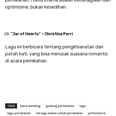
pernikahan, fokus utama adalah kebahagiaan dan
optimisme, bukan kesedihan.
“Jar of Hearts” – Christina Perri
Lagu ini berbicara tentang pengkhianatan dan
patah hati, yang bisa merusak suasana romantis
di acara pernikahan.
TAGS
band wedding
gedung pernikahan
lagu
lagu pernikahan
list lagu bukan untuk pernikahan
perfomance