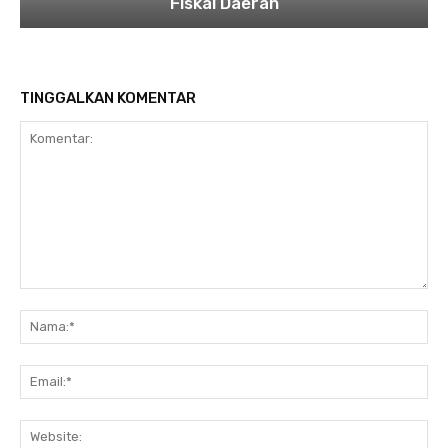
Fiskal Daerah
TINGGALKAN KOMENTAR
Komentar:
Na
Ema
Web