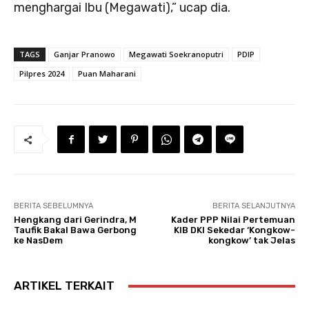
menghargai Ibu (Megawati),” ucap dia.
TAGS
Ganjar Pranowo
Megawati Soekranoputri
PDIP
Pilpres 2024
Puan Maharani
BERITA SEBELUMNYA
BERITA SELANJUTNYA
Hengkang dari Gerindra, M
Kader PPP Nilai Pertemuan
Taufik Bakal Bawa Gerbong
KIB DKI Sekedar ‘Kongkow-
ke NasDem
kongkow’ tak Jelas
ARTIKEL TERKAIT