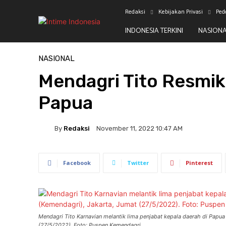
Redaksi
Kebijakan Privasi
Ped
INDONESIA TERKINI
NASION
Beranda
Nasional
NASIONAL
Mendagri Tito Resmika
Papua
By
Redaksi
November 11, 2022 10:47 AM
Facebook
Twitter
Pinterest
Mendagri Tito Karnavian melantik lima penjabat kepala daerah di Papu
(27/5/2022). Foto: Puspen Kemendagri.