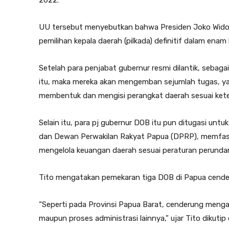
2022.
UU tersebut menyebutkan bahwa Presiden Joko Widod
pemilihan kepala daerah (pilkada) definitif dalam enam
Setelah para penjabat gubernur resmi dilantik, seb
itu, maka mereka akan mengemban sejumlah tugas, y
membentuk dan mengisi perangkat daerah sesuai ket
Selain itu, para pj gubernur DOB itu pun ditugasi un
dan Dewan Perwakilan Rakyat Papua (DPRP), memfasilit
mengelola keuangan daerah sesuai peraturan perunda
Tito mengatakan pemekaran tiga DOB di Papua cender
“Seperti pada Provinsi Papua Barat, cenderung mengalam
maupun proses administrasi lainnya,” ujar Tito dikutip 