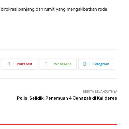
birokrasi panjang dan rumit yang mengakibatkan roda
Pinterest
WhatsApp
Telegram
BERITA SELANJUTNYA
Polisi Selidiki Penemuan 4 Jenazah di Kalideres