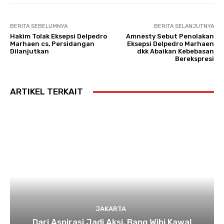
BERITA SEBELUMNYA
BERITA SELANJUTNYA
Hakim Tolak Eksepsi Delpedro
Amnesty Sebut Penolakan
Marhaen cs, Persidangan
Eksepsi Delpedro Marhaen
Dilanjutkan
dkk Abaikan Kebebasan
Berekspresi
ARTIKEL TERKAIT
JAKARTA
Dari Aspirasi Jadi Aksi, Bang Wibi Kawal