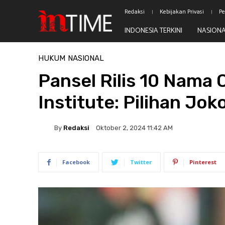
Redaksi
Kebijakan Privasi
Pe
INDONESIA TERKINI
NASION
Beranda
Hukum
HUKUM
NASIONAL
Pansel Rilis 10 Nama
Institute: Pilihan Jok
By
Redaksi
Oktober 2, 2024 11:42 AM
Facebook
Twitter
Pinterest