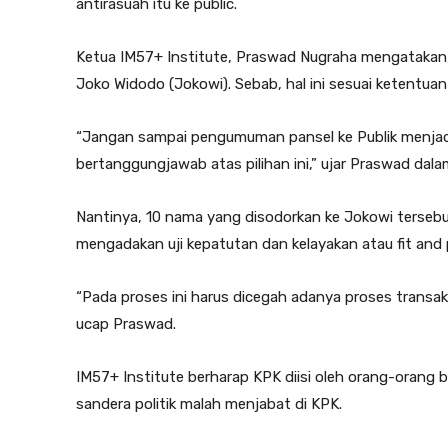
antirasuah itu ke public.
Ketua IM57+ Institute, Praswad Nugraha mengatakan, 1
Joko Widodo (Jokowi). Sebab, hal ini sesuai ketentua
“Jangan sampai pengumuman pansel ke Publik menjadi 
bertanggungjawab atas pilihan ini,” ujar Praswad dala
Nantinya, 10 nama yang disodorkan ke Jokowi tersebut
mengadakan uji kepatutan dan kelayakan atau fit and
“Pada proses ini harus dicegah adanya proses transak
ucap Praswad.
IM57+ Institute berharap KPK diisi oleh orang-orang be
sandera politik malah menjabat di KPK.