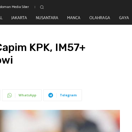
doman Media Siber
AL
JAKARTA
NUSANTARA
MANCA
OLAHRAGA
GAYA
 Capim KPK, IM57+
owi
WhatsApp
Telegram