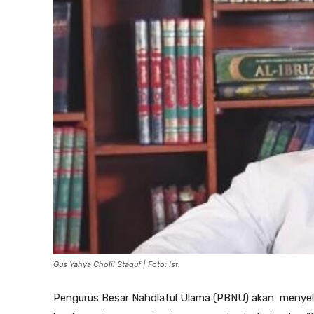
Gus Yahya Cholil Staquf | Foto: Ist.
Pengurus Besar Nahdlatul Ulama (PBNU) akan menyelen