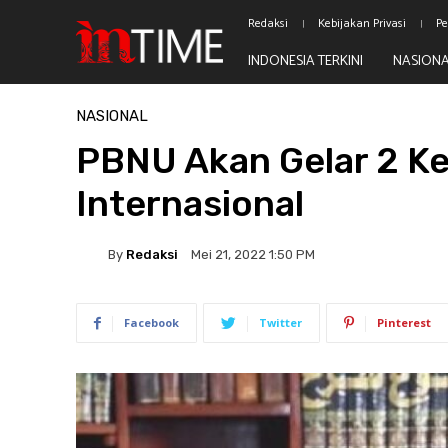
Redaksi
Kebijakan Privasi
Pe
INDONESIA TERKINI
NASION
Beranda
Nasional
NASIONAL
PBNU Akan Gelar 2 Ke
Internasional
By
Redaksi
Mei 21, 2022 1:50 PM
Facebook
Twitter
Pinterest