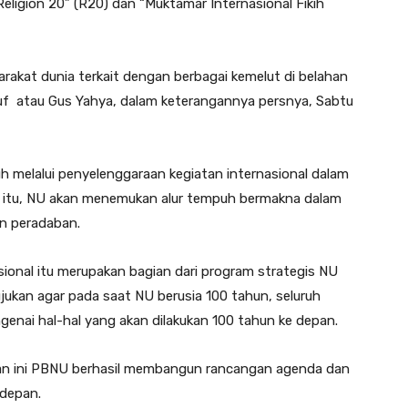
eligion 20” (R20) dan “Muktamar Internasional Fikih
rakat dunia terkait dengan berbagai kemelut di belahan
uf atau Gus Yahya, dalam keterangannya persnya, Sabtu
 melalui penyelenggaraan kegiatan internasional dalam
itu, NU akan menemukan alur tempuh bermakna dalam
n peradaban.
ional itu merupakan bagian dari program strategis NU
ujukan agar pada saat NU berusia 100 tahun, seluruh
genai hal-hal yang akan dilakukan 100 tahun ke depan.
an ini PBNU berhasil membangun rancangan agenda dan
 depan.