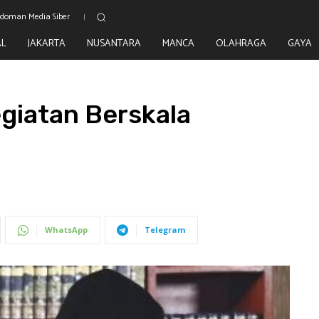
doman Media Siber
AL
JAKARTA
NUSANTARA
MANCA
OLAHRAGA
GAYA
giatan Berskala
WhatsApp
Telegram