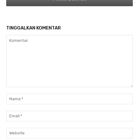
TINGGALKAN KOMENTAR
Komentar:
Na
Ema
Web