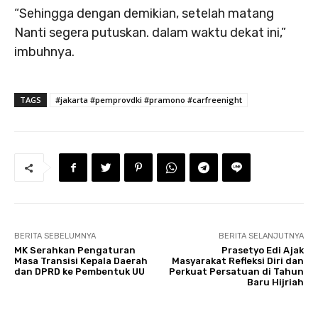
“Sehingga dengan demikian, setelah matang
Nanti segera putuskan. dalam waktu dekat ini,”
imbuhnya.
TAGS
#jakarta #pemprovdki #pramono #carfreenight
BERITA SEBELUMNYA
BERITA SELANJUTNYA
MK Serahkan Pengaturan
Prasetyo Edi Ajak
Masa Transisi Kepala Daerah
Masyarakat Refleksi Diri dan
dan DPRD ke Pembentuk UU
Perkuat Persatuan di Tahun
Baru Hijriah