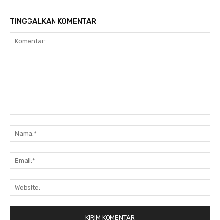
TINGGALKAN KOMENTAR
Komentar:
Na
Ema
Web