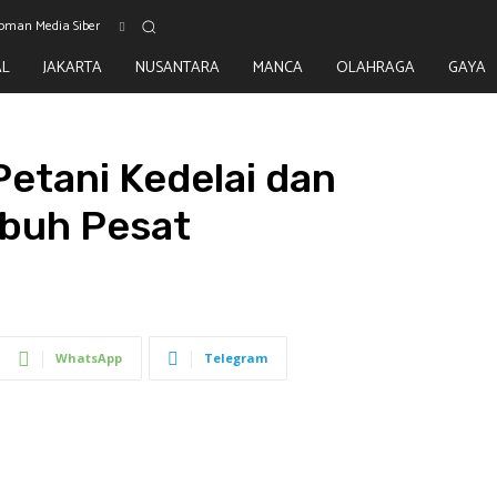
oman Media Siber
AL
JAKARTA
NUSANTARA
MANCA
OLAHRAGA
GAYA
etani Kedelai dan
buh Pesat
WhatsApp
Telegram