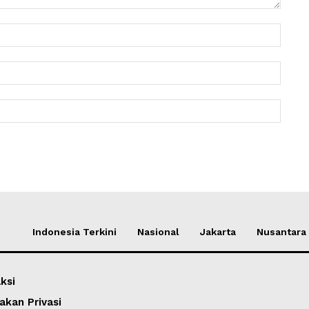
Nama:
Email:
Websit
Indonesia Terkini
Nasional
Jakarta
Nusantara
ksi
akan Privasi