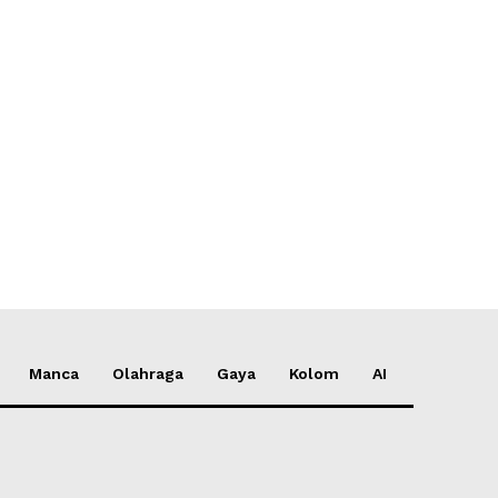
*
*
e:
Manca
Olahraga
Gaya
Kolom
AI