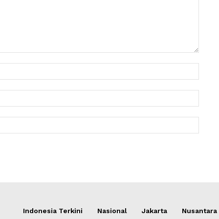
Nama:
Email:
Websit
Indonesia Terkini
Nasional
Jakarta
Nusantara