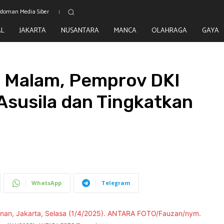
doman Media Siber
AL
JAKARTA
NUSANTARA
MANCA
OLAHRAGA
GAYA
 Malam, Pemprov DKI
susila dan Tingkatkan
WhatsApp
Telegram