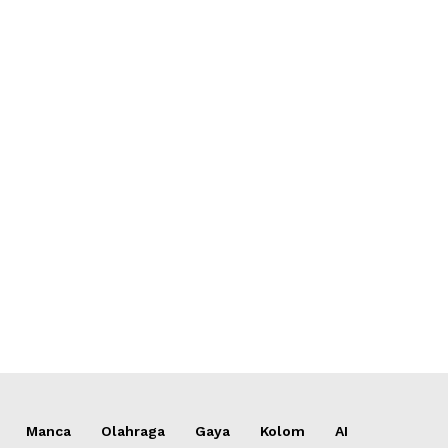
*
*
e:
Manca
Olahraga
Gaya
Kolom
AI