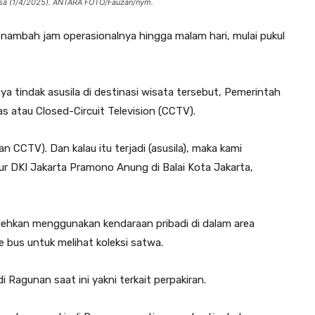
asa (1/4/2025). ANTARA FOTO/Fauzan/nym.
mbah jam operasionalnya hingga malam hari, mulai pukul
tindak asusila di destinasi wisata tersebut, Pemerintah
 atau Closed-Circuit Television (CCTV).
CCTV). Dan kalau itu terjadi (asusila), maka kami
ur DKI Jakarta Pramono Anung di Balai Kota Jakarta,
lehkan menggunakan kendaraan pribadi di dalam area
bus untuk melihat koleksi satwa.
Ragunan saat ini yakni terkait perpakiran.