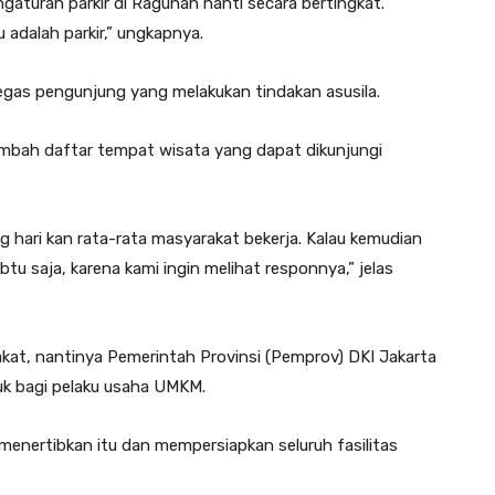
turan parkir di Ragunan nanti secara bertingkat.
 adalah parkir,” ungkapnya.
egas pengunjung yang melakukan tindakan asusila.
mbah daftar tempat wisata yang dapat dikunjungi
ng hari kan rata-rata masyarakat bekerja. Kalau kemudian
abtu saja, karena kami ingin melihat responnya,” jelas
akat, nantinya Pemerintah Provinsi (Pemprov) DKI Jakarta
uk bagi pelaku usaha UMKM.
 menertibkan itu dan mempersiapkan seluruh fasilitas