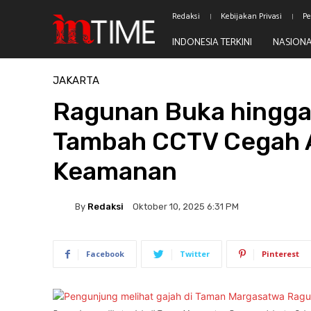
Redaksi
Kebijakan Privasi
Pe
INDONESIA TERKINI
NASION
Beranda
Jakarta
JAKARTA
Ragunan Buka hingga
Tambah CCTV Cegah A
Keamanan
By
Redaksi
Oktober 10, 2025 6:31 PM
Facebook
Twitter
Pinterest