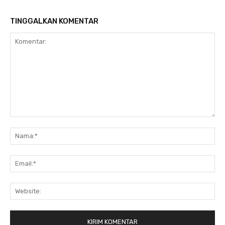
TINGGALKAN KOMENTAR
Komentar:
Na
Ema
Web