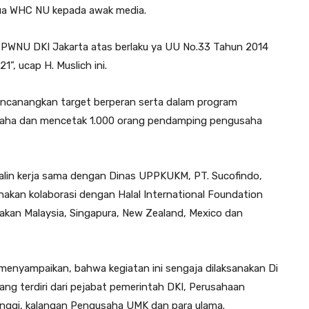
tua WHC NU kepada awak media.
i PWNU DKI Jakarta atas berlaku ya UU No.33 Tahun 2014
”, ucap H. Muslich ini.
mencanangkan target berperan serta dalam program
u usaha dan mencetak 1.000 orang pendamping pengusaha
alin kerja sama dengan Dinas UPPKUKM, PT. Sucofindo,
nakan kolaborasi dengan Halal International Foundation
takan Malaysia, Singapura, New Zealand, Mexico dan
 menyampaikan, bahwa kegiatan ini sengaja dilaksanakan Di
ng terdiri dari pejabat pemerintah DKI, Perusahaan
inggi, kalangan Pengusaha UMK dan para ulama.