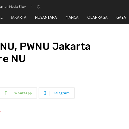
oman Media Siber
AL
JAKARTA
NUSANTARA
MANCA
OLAHRAGA
GAYA
 NU, PWNU Jakarta
re NU
WhatsApp
Telegram