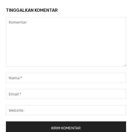
TINGGALKAN KOMENTAR
Komentar:
Na
Ema
Web