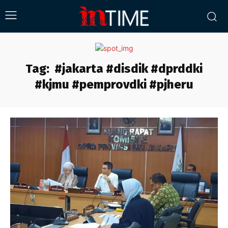
Tag:
#jakarta #disdik #dprddki
#kjmu #pemprovdki #pjheru