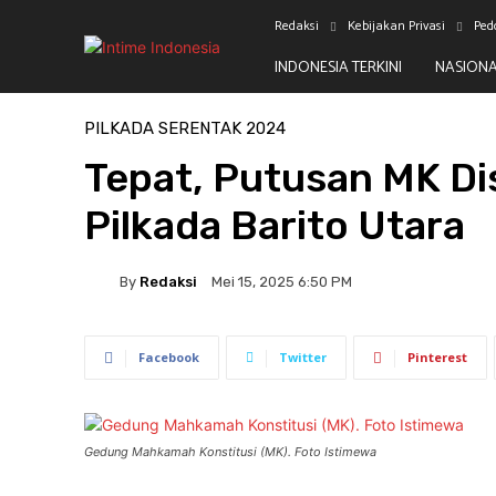
Redaksi
Kebijakan Privasi
Ped
INDONESIA TERKINI
NASION
Beranda
Pilkada Serentak 2024
PILKADA SERENTAK 2024
Tepat, Putusan MK Dis
Pilkada Barito Utara
By
Redaksi
Mei 15, 2025 6:50 PM
Facebook
Twitter
Pinterest
Gedung Mahkamah Konstitusi (MK). Foto Istimewa