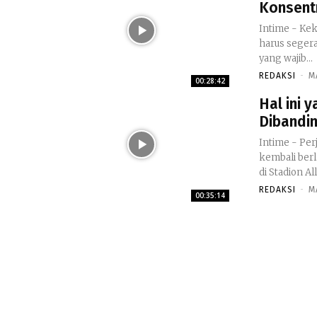
Konsent
Intime - Kek
harus segera
yang wajib...
REDAKSI
-
M
00:28:42
Hal ini 
Dibandin
Intime - Per
kembali berl
di Stadion All
REDAKSI
-
M
00:35:14