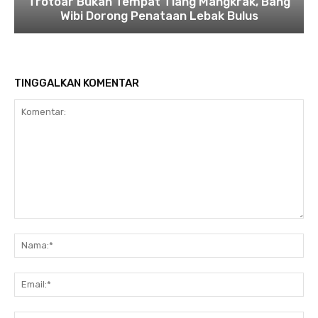
Trotoar Bukan Tempat Tiang Mangkrak, Bang
Wibi Dorong Penataan Lebak Bulus
TINGGALKAN KOMENTAR
Komentar:
Na
Ema