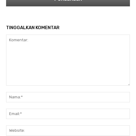
TINGGALKAN KOMENTAR
Komentar:
Na
Ema
Web