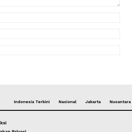
Nama:
Email:
Websit
Indonesia Terkini
Nasional
Jakarta
Nusantara
ksi
akan Privasi