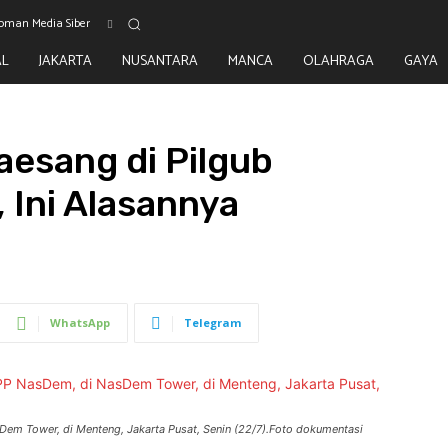
oman Media Siber
AL
JAKARTA
NUSANTARA
MANCA
OLAHRAGA
GAYA
esang di Pilgub
 Ini Alasannya
WhatsApp
Telegram
m Tower, di Menteng, Jakarta Pusat, Senin (22/7).Foto dokumentasi