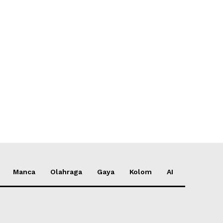
*
*
e:
Manca
Olahraga
Gaya
Kolom
AI