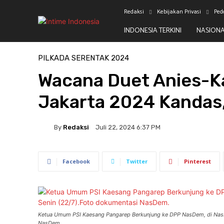
Redaksi
Kebijakan Privasi
Ped
INDONESIA TERKINI
NASION
Beranda
Pilkada Serentak 2024
PILKADA SERENTAK 2024
Wacana Duet Anies-Ka
Jakarta 2024 Kandas,
By
Redaksi
Juli 22, 2024 6:37 PM
Facebook
Twitter
Pinterest
Ketua Umum PSI Kaesang Pangarep Berkunjung ke DPP NasDem, di NasDe
NasDem.