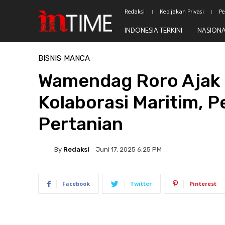
Redaksi
Kebijakan Privasi
Pe
INDONESIA TERKINI
NASION
Beranda
Bisnis
BISNIS
MANCA
Wamendag Roro Ajak 
Kolaborasi Maritim, P
Pertanian
By
Redaksi
Juni 17, 2025 6:25 PM
Facebook
Twitter
Pinterest