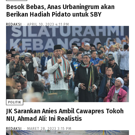
Besok Bebas, Anas Urbaningrum akan
Berikan Hadiah Pidato untuk SBY
REDAKSI
-
APRIL 10, 2023 4:11 PM
POLITIK
JK Sarankan Anies Ambil Cawapres Tokoh
NU, Ahmad Ali: Ini Realistis
REDAKSI
-
MARET 28, 2023 3:15 PM