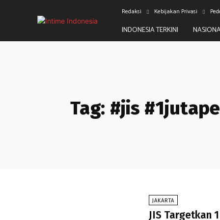
Redaksi
Kebijakan Privasi
Ped
INDONESIA TERKINI
NASION
Tag:
#jis #1juta
JAKARTA
JIS Targetkan 