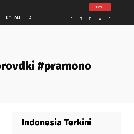
INSTALL
KOLOM
AI
provdki #pramono
Indonesia Terkini