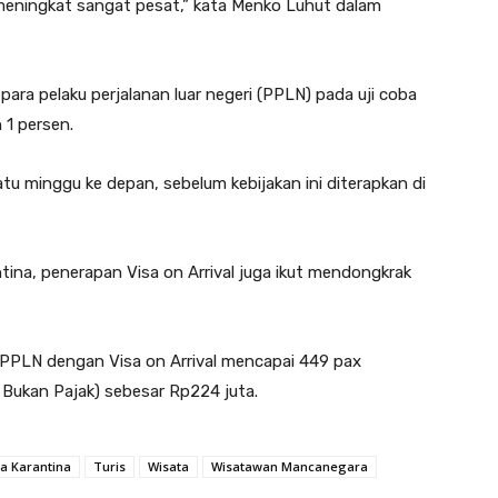
meningkat sangat pesat,” kata Menko Luhut dalam
 para pelaku perjalanan luar negeri (PPLN) pada uji coba
 1 persen.
u minggu ke depan, sebelum kebijakan ini diterapkan di
na, penerapan Visa on Arrival juga ikut mendongkrak
 PPLN dengan Visa on Arrival mencapai 449 pax
Bukan Pajak) sebesar Rp224 juta.
a Karantina
Turis
Wisata
Wisatawan Mancanegara