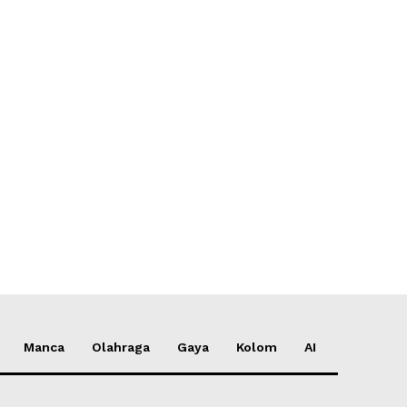
*
*
e:
Manca
Olahraga
Gaya
Kolom
AI