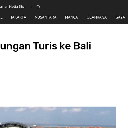
oman Media Siber
AL
JAKARTA
NUSANTARA
MANCA
OLAHRAGA
GAYA
ungan Turis ke Bali
WhatsApp
Telegram