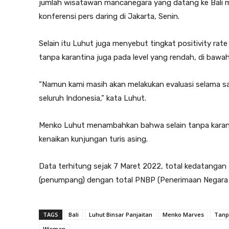
jumlah wisatawan mancanegara yang datang ke Bali 
konferensi pers daring di Jakarta, Senin.
Selain itu Luhut juga menyebut tingkat positivity rate
tanpa karantina juga pada level yang rendah, di bawah
“Namun kami masih akan melakukan evaluasi selama sat
seluruh Indonesia,” kata Luhut.
Menko Luhut menambahkan bahwa selain tanpa karanti
kenaikan kunjungan turis asing.
Data terhitung sejak 7 Maret 2022, total kedatangan
(penumpang) dengan total PNBP (Penerimaan Negara 
TAGS
Bali
Luhut Binsar Panjaitan
Menko Marves
Tanp
Wisman