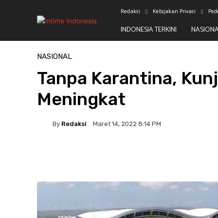
Redaksi
Kebijakan Privasi
Ped
INDONESIA TERKINI
NASION
Beranda
Nasional
NASIONAL
Tanpa Karantina, Kunj
Meningkat
By
Redaksi
Maret 14, 2022 8:14 PM
Facebook
Twitter
Pinterest