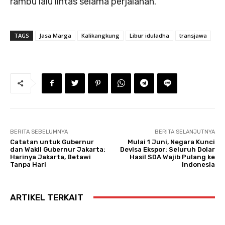
rambu lalu lintas selama perjalanan.
TAGS
Jasa Marga
Kalikangkung
Libur iduladha
transjawa
BERITA SEBELUMNYA
BERITA SELANJUTNYA
Catatan untuk Gubernur
Mulai 1 Juni, Negara Kunci
dan Wakil Gubernur Jakarta:
Devisa Ekspor: Seluruh Dolar
Harinya Jakarta, Betawi
Hasil SDA Wajib Pulang ke
Tanpa Hari
Indonesia
ARTIKEL TERKAIT