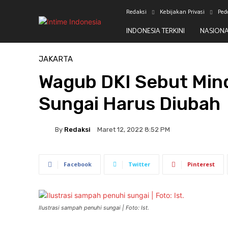
Redaksi
Kebijakan Privasi
Ped
INDONESIA TERKINI
NASION
Beranda
Jakarta
JAKARTA
Wagub DKI Sebut Min
Sungai Harus Diubah
By
Redaksi
Maret 12, 2022 8:52 PM
Facebook
Twitter
Pinterest
Ilustrasi sampah penuhi sungai | Foto: Ist.