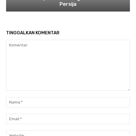
Persija
TINGGALKAN KOMENTAR
Komentar:
Na
Ema
Web