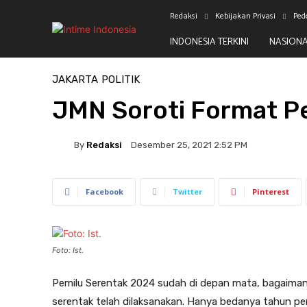
Redaksi
Kebijakan Privasi
Ped
INDONESIA TERKINI
NASION
Beranda
Jakarta
JAKARTA
POLITIK
JMN Soroti Format P
By
Redaksi
Desember 25, 2021 2:52 PM
Facebook
Twitter
Pinterest
Foto: Ist.
Pemilu Serentak 2024 sudah di depan mata, bagaima
serentak telah dilaksanakan. Hanya bedanya tahun pe