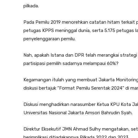
pilkada.
Pada Pemilu 2019 menorehkan catatan hitam terkait p
petugas KPPS meninggal dunia, serta 5.175 petugas la
penyelenggaraan pemilu.
Nah, apakah Istana dan DPR telah merangkai strategi ji
partisipasi pemilih sadarnya melampaui 60%?
Kegamangan itulah yang membuat Jakarta Monitoring
diskusi bertajuk “Format Pemilu Serentak 2024” di mar
Diskusi menghadirkan narasumber Ketua KPU Kota Jak
Universitas Nasional Jakarta Amsori Bahrudin Syah.
Direktur Eksekutif JMN Ahmad Sulhy mengatakan, s
berimplikasi ditiadakannya Pilkada 2022 dan 2023.