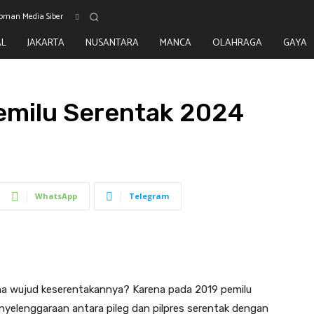
oman Media Siber
AL
JAKARTA
NUSANTARA
MANCA
OLAHRAGA
GAYA
emilu Serentak 2024
WhatsApp
Telegram
na wujud keserentakannya? Karena pada 2019 pemilu
nyelenggaraan antara pileg dan pilpres serentak dengan