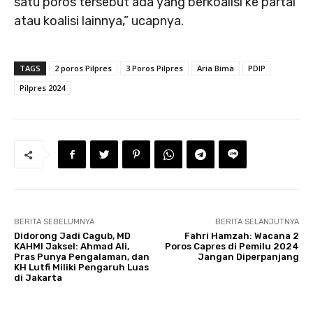
satu poros tersebut ada yang berkoalisi ke partai
atau koalisi lainnya,” ucapnya.
TAGS
2 poros Pilpres
3 Poros Pilpres
Aria Bima
PDIP
Pilpres 2024
BERITA SEBELUMNYA
BERITA SELANJUTNYA
Didorong Jadi Cagub, MD
Fahri Hamzah: Wacana 2
KAHMI Jaksel: Ahmad Ali,
Poros Capres di Pemilu 2024
Pras Punya Pengalaman, dan
Jangan Diperpanjang
KH Lutfi Miliki Pengaruh Luas
di Jakarta