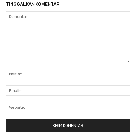
TINGGALKAN KOMENTAR
Komentar:
Na
Ema
Web