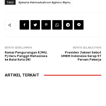
TAGS
#jakarta #ahmadsahroni #pjheru #kjmu
BERITA SEBELUMNYA
BERITA SELANJUTNYA
Ramai Pengurangan KJMU,
Presiden Jokowi Sebut
Pj Heru Panggil Mahasiswa
UMKM Indonesia Serap 97
ke Balai Kota DKI
Persen Pekerja
ARTIKEL TERKAIT