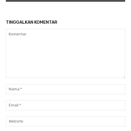
TINGGALKAN KOMENTAR
Komentar:
Na
Ema
Web