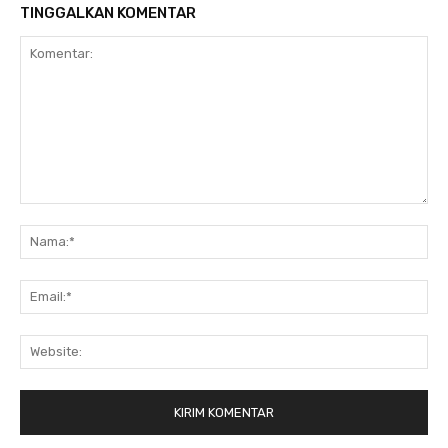
TINGGALKAN KOMENTAR
Komentar:
Na
Ema
Web